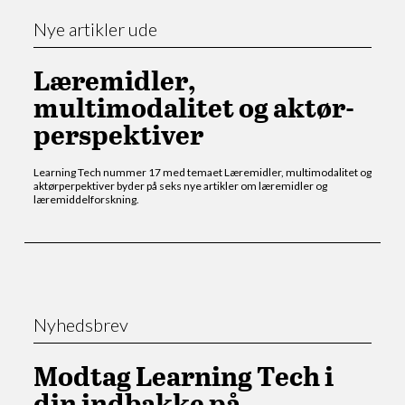
Om Learning Tech
Nye artikler ude
Redaktionen
Læremidler,
multimodalitet og aktør-
Historien bag Learning Tech
perspektiver
Læremiddeldidaktik
Learning Tech nummer 17 med temaet Læremidler, multimodalitet og
aktørperpektiver byder på seks nye artikler om læremidler og
læremiddelforskning.
Nyhedsbrev
Modtag Learning Tech i
din indbakke på