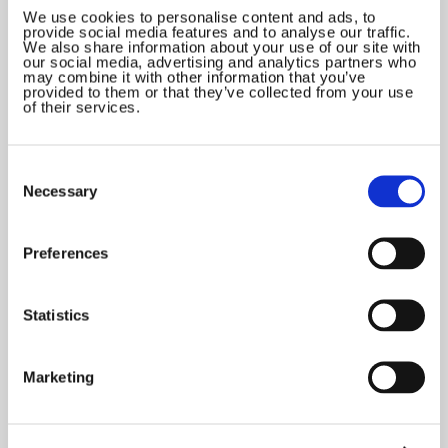
We use cookies to personalise content and ads, to
provide social media features and to analyse our traffic.
We also share information about your use of our site with
our social media, advertising and analytics partners who
Læremiddeldidaktik
may combine it with other information that you’ve
provided to them or that they’ve collected from your use
of their services.
Tidsskriftet før Learning
Tech
Consent
Selection
Necessary
Se de gamle numre af tidsskriftet Læremiddeldidaktik – forløberen for
Learning Tech.
Preferences
Statistics
Relaterede artikler
Marketing