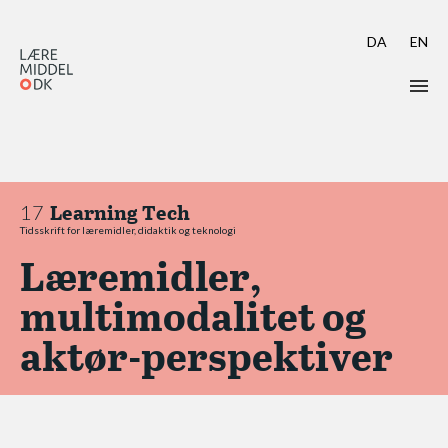
DA
EN
Læs Learning Tech
Skriv til Learning Tech
Learning Tech
17
Aktuelt call: Learning Tech 17
Tidsskrift for læremidler, didaktik og teknologi
Læremidler,
Guidelines & Skabeloner
multimodalitet og
Indsendelse i OJS
aktør-perspektiver
Peer review
Modtag Learning Tech