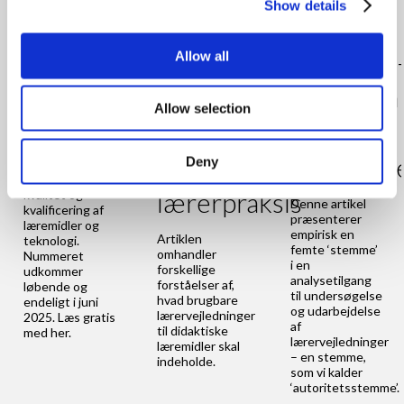
Show details
Learning
Lærervejledningens
Autoritet
Allow all
Tech 16
funktion
stemmen
Allow selection
i en
i
Temaet for og
titlen på
nutidig
lærervejl
Deny
Learning Tech
16 er Didaktisk
lærerpraksis
kvalitet og
Denne artikel
kvalificering af
præsenterer
læremidler og
empirisk en
Artiklen
teknologi.
femte ‘stemme’
omhandler
Nummeret
i en
forskellige
udkommer
analysetilgang
forståelser af,
løbende og
til undersøgelse
hvad brugbare
endeligt i juni
og udarbejdelse
lærervejledninger
2025. Læs gratis
af
til didaktiske
med her.
lærervejledninger
læremidler skal
– en stemme,
indeholde.
som vi kalder
‘autoritetsstemme’.