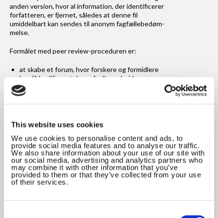
anden version, hvor al information, der identificerer
Om Learning Tech
forfatteren, er fjernet, således at denne fil
umiddelbart kan sendes til anonym fagfællebedøm­
melse.
Redaktionen
Formålet med peer review-proceduren er:
Historien bag Learning Tech
at skabe et forum, hvor forskere og formidlere
kan få kvalificeret deres faglige arbejde.
Læremiddeldidaktik
at give forfattere en fair og upartisk bedømmelse
og konstruktiv feedback på indsendte
manuskripter.
at sikre, at form og indhold af artikler, der optages
i Learning Tech, er af høj faglig og
This website uses cookies
formidlingsmæssig karakter.
We use cookies to personalise content and ads, to
at sikre, at forskere kan opnå forskningsmæssig
provide social media features and to analyse our traffic.
merit ved at publicere i Learning Tech, som er
We also share information about your use of our site with
kategoriseret til niveau 1 på Den Bibliometriske
our social media, advertising and analytics partners who
may combine it with other information that you’ve
Forskningsindikators (BFI) autoritetsliste.
provided to them or that they’ve collected from your use
of their services.
Vejledning til peer review
Consent
Skabelon til peer review (Word)