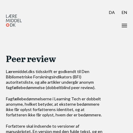
DA
EN
Læs Learning Tech
Peer review
Skriv til Learning Tech
Aktuelt call: Learning Tech 17
Læremiddel.dks tidsskrift er godkendt til Den
Bibliometriske Forskningsindikators (BFI)
autoritetsliste, og alle artikler undergår anonym
Guidelines & Skabeloner
fagfællebedømmelse (dobbeltblind peer review).
Indsendelse i OJS
Fagfællebedømmelserne i Learning Tech er dobbelt
anonyme, hvilket betyder, at eksterne bedømmere
ikke får oplyst forfatterens identitet, og at
Peer review
forfatteren ikke får oplyst, hvem der er bedømmere.
Forfattere skal ind­sende to versioner af
Modtag Learning Tech
manuskriptet. En version med den fulde tekst, og en