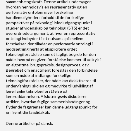
sammenhængskraft. Denne artikel undersøger,
Om Learning Tech
hvordan henholdsvis en repræsentativ og en
performativ ontologi giver forskellige
handlemuligheder i forhold til de forskellige
Redaktionen
perspektiver på teknologi. Med udgangspunkt i
studier af videnskab og teknologi (STS) er det
overordnede argument, at hvor en repræsentativ
Historien bag Learning Tech
ontologi indbyder til et nulsumsspil mellem
forståelser, der tillader en performativ ontologi i
modsætning hertil at eksplicitere ordet
Læremiddeldidaktik
teknologiforståelse som et fagligt begreb for den
måde, hvorpå en given forståelse kommer til udtryk i
en algoritme, brugspraksis, designproces, osv.
Begrebet om enactment foreslås i den forbindelse
som en måde at indfange forskellige
teknologiforståelser, der både kan didaktiseres til
undervisning i skolen og medvirke til udvikling af
lærerfaglig teknologiforståelse på
læreruddannelsen. Afslutningsvis diskuterer
artiklen, hvordan faglige sammenblandinger og
flydende faggrænser kan danne udgangspunkt for
en fremtidig fagdidaktik.
Denne artikel er på dansk.