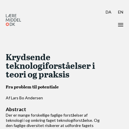
DA
EN
Læs Learning Tech
Krydsende
Skriv til Learning Tech
teknologiforståelser i
Aktuelt call: Learning Tech 17
teori og praksis
Guidelines & Skabeloner
Fra problem til potentiale
Indsendelse i OJS
Af Lars Bo Andersen
Peer review
Abstract
Der er mange forskellige faglige forståelser af
teknologi i og omkring faget teknologiforståelse. Og
Modtag Learning Tech
den faglige diversitet risikerer at udfordre fagets