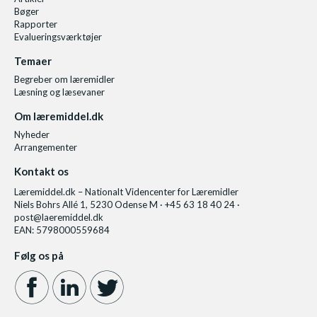
Bøger
Rapporter
Evalueringsværktøjer
Temaer
Begreber om læremidler
Læsning og læsevaner
Om læremiddel.dk
Nyheder
Arrangementer
Kontakt os
Læremiddel.dk – Nationalt Videncenter for Læremidler
Niels Bohrs Allé 1, 5230 Odense M · +45 63 18 40 24 ·
post@laeremiddel.dk
EAN: 5798000559684
Følg os på