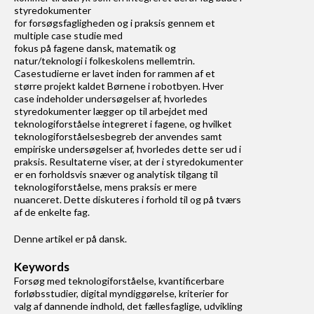
styredokumenter
Om Learning Tech
for forsøgsfagligheden og i praksis gennem et
multiple case studie med
Redaktionen
fokus på fagene dansk, matematik og
natur/teknologi i folkeskolens mellemtrin.
Casestudierne er lavet inden for rammen af et
Historien bag Learning Tech
større projekt kaldet Børnene i robotbyen. Hver
case indeholder undersøgelser af, hvorledes
styredokumenter lægger op til arbejdet med
Læremiddeldidaktik
teknologiforståelse integreret i fagene, og hvilket
teknologiforståelsesbegreb der anvendes samt
empiriske undersøgelser af, hvorledes dette ser ud i
praksis. Resultaterne viser, at der i styredokumenter
er en forholdsvis snæver og analytisk tilgang til
teknologiforståelse, mens praksis er mere
nuanceret. Dette diskuteres i forhold til og på tværs
af de enkelte fag.
Denne artikel er på dansk.
Keywords
Forsøg med teknologiforståelse, kvantificerbare
forløbsstudier, digital myndiggørelse, kriterier for
valg af dannende indhold, det fællesfaglige, udvikling