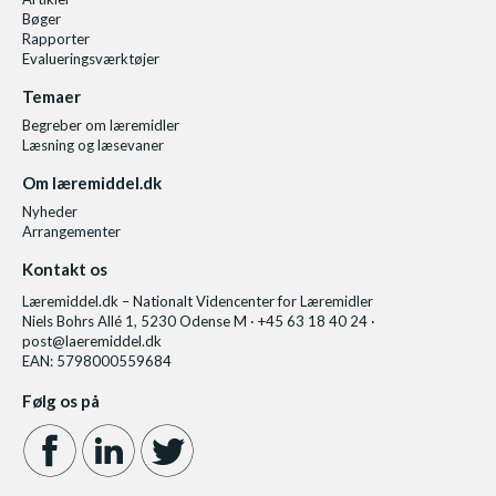
Bøger
Rapporter
Evalueringsværktøjer
Temaer
Begreber om læremidler
Læsning og læsevaner
Om læremiddel.dk
Nyheder
Arrangementer
Kontakt os
Læremiddel.dk – Nationalt Videncenter for Læremidler
Niels Bohrs Allé 1, 5230 Odense M · +45 63 18 40 24 ·
post@laeremiddel.dk
EAN: 5798000559684
Følg os på