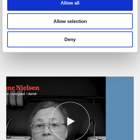
Allow all
fag
Af Lone Nielsen, Dorte Moeskær Larsen, Helle Kruse Krossá og
Morten Rask Petersen
Allow selection
Download artiklen
Deny