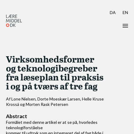
DA
EN
Læs Learning Tech
Virksomhedsformer
Skriv til Learning Tech
og teknologibegreber
Aktuelt call: Learning Tech 17
fra læseplan til praksis
i og på tværs af tre fag
Guidelines & Skabeloner
Indsendelse i OJS
Af Lone Nielsen, Dorte Moeskær Larsen, Helle Kruse
Krossá og Morten Rask Petersen
Peer review
Abstract
Formålet med denne artikel er at se på, hvorledes
teknologiforståelse
Modtag Learning Tech
kommer til udtryk som en integreret del af fag både i