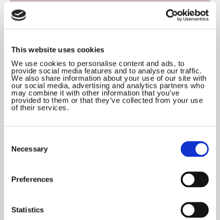
This website uses cookies
We use cookies to personalise content and ads, to
provide social media features and to analyse our traffic.
We also share information about your use of our site with
our social media, advertising and analytics partners who
may combine it with other information that you’ve
provided to them or that they’ve collected from your use
of their services.
Intra-aktiv fagdidaktik
Consent
Selection
Af Michael Peter Jensen & Thomas Roed Heiden
Necessary
Download artiklen
Preferences
Statistics