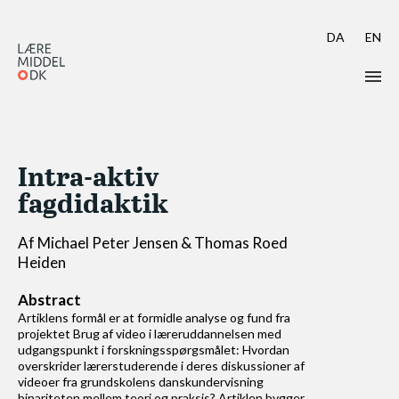
DA
EN
Læs Learning Tech
Intra-aktiv
Skriv til Learning Tech
fagdidaktik
Aktuelt call: Learning Tech 17
Af Michael Peter Jensen & Thomas Roed
Guidelines & Skabeloner
Heiden
Indsendelse i OJS
Abstract
Artiklens formål er at formidle analyse og fund fra
Peer review
projektet Brug af video i læreruddannelsen med
udgangspunkt i forskningsspørgsmålet: Hvordan
overskrider lærerstuderende i deres diskussioner af
Modtag Learning Tech
videoer fra grundskolens danskundervisning
binariteten mellem teori og praksis? Artiklen bygger