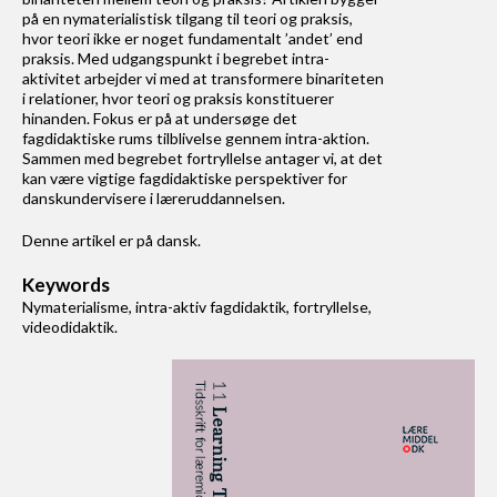
på en nymaterialistisk tilgang til teori og praksis,
Om Learning Tech
hvor teori ikke er noget fundamentalt ’andet’ end
praksis. Med udgangspunkt i begrebet intra-
Redaktionen
aktivitet arbejder vi med at transformere binariteten
i relationer, hvor teori og praksis konstituerer
hinanden. Fokus er på at undersøge det
Historien bag Learning Tech
fagdidaktiske rums tilblivelse gennem intra-aktion.
Sammen med begrebet fortryllelse antager vi, at det
kan være vigtige fagdidaktiske perspektiver for
Læremiddeldidaktik
danskundervisere i læreruddannelsen.
Denne artikel er på dansk.
Keywords
Nymaterialisme, intra-aktiv fagdidaktik, fortryllelse,
videodidaktik.